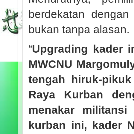
berdekatan dengan
bukan tanpa alasan.
“
Upgrading kader i
MWCNU Margomulyo.
tengah hiruk-pikuk
Raya Kurban den
menakar militans
kurban ini, kader