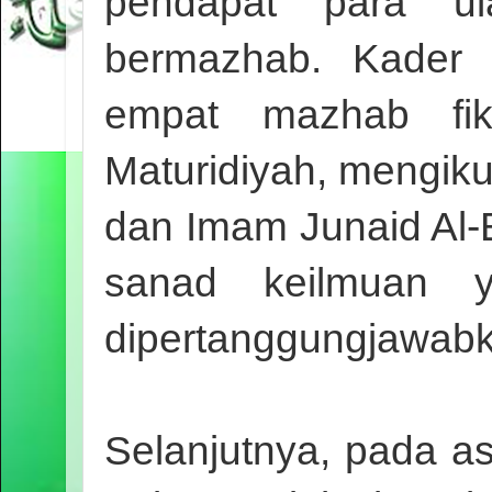
pendapat para ula
bermazhab. Kader 
empat mazhab fiki
Maturidiyah, mengiku
dan Imam Junaid Al-B
sanad keilmuan 
dipertanggungjawab
Selanjutnya, pada 