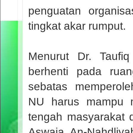
penguatan organis
tingkat akar rumput.
Menurut Dr. Taufiq 
berhenti pada ruan
sebatas memperoleh
NU harus mampu me
tengah masyarakat d
Aswaja An-Nahdliya