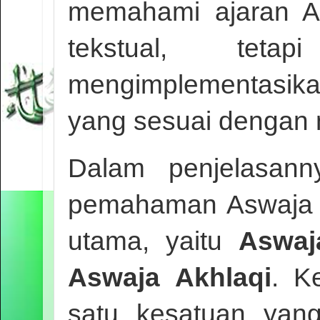
memahami ajaran A
tekstual, te
mengimplementasik
yang sesuai dengan n
Dalam penjelasann
pemahaman Aswaja An
utama, yaitu
Aswaj
Aswaja Akhlaqi
. K
satu kesatuan yang