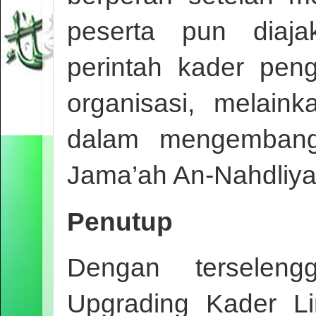
peserta pun diaja
perintah kader pe
organisasi, melain
dalam mengembang
Jama’ah An-Nahdliya
Penutup
Dengan terseleng
Upgrading Kader L