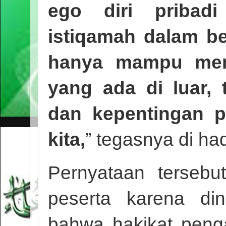
ego diri pribad
istiqamah dalam b
hanya mampu men
yang ada di luar,
dan kepentingan p
kita,
” tegasnya di ha
Pernyataan tersebu
peserta karena din
bahwa hakikat penga