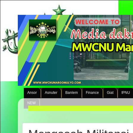
Ansor
Asnuter
Banlem
Finance
Giat
IPNU
NEW
Selamat Datan