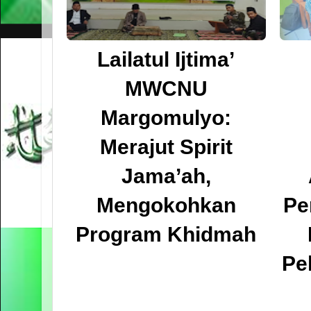
Lailatul Ijtima’
MWCNU
Margomulyo:
Merajut Spirit
Jama’ah,
Mengokohkan
Pe
Program Khidmah
Pe