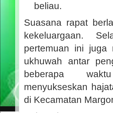
beliau.
Suasana rapat berl
kekeluargaan. Sel
pertemuan ini jug
ukhuwah antar pen
beberapa wakt
menyukseskan hajat
di Kecamatan Margo