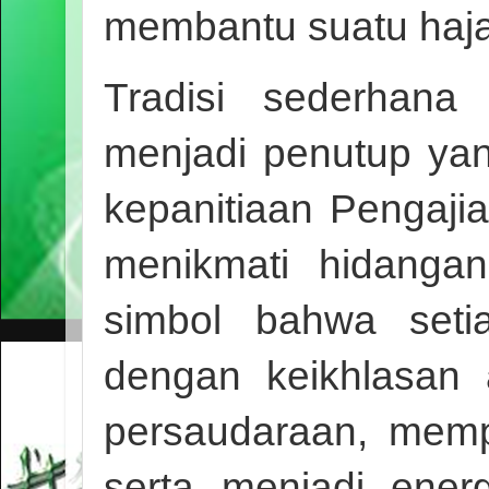
membantu suatu haja
Tradisi sederhana
menjadi penutup yan
kepanitiaan Pengaji
menikmati hidanga
simbol bahwa seti
dengan keikhlasan 
persaudaraan, mem
serta menjadi ener