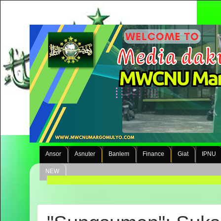
Ansor
Asnuter
Banlem
Finance
Giat
IPNU
NEW
Selama