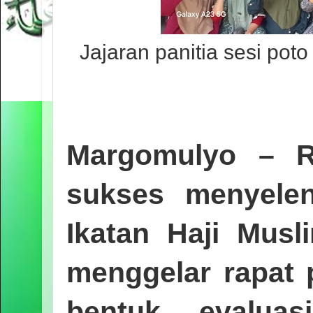
Jajaran panitia sesi pot
Margomulyo
–
R
sukses menyelen
Ikatan Haji Musl
menggelar rapat 
bentuk evaluas