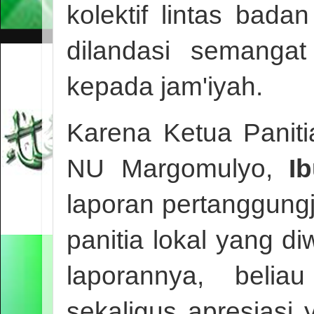
kolektif lintas ba
dilandasi semanga
kepada jam'iyah.
Karena Ketua Paniti
NU Margomulyo,
I
laporan pertanggung
panitia lokal yang di
laporannya, beli
sekaligus apresiasi 