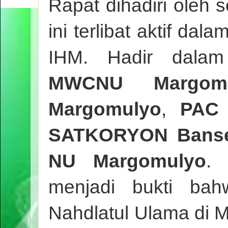
Rapat dihadiri oleh 
ini terlibat aktif d
IHM. Hadir dalam 
MWCNU Margomu
Margomulyo
,
PAC 
SATKORYON Bans
NU Margomulyo
. 
menjadi bukti ba
Nahdlatul Ulama di 